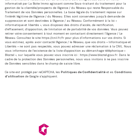
informatisé par La Boite Immo agissant comme Sous-traitant du traitement pour la
gestion de la clientèle/prospects de l'Agence / du Réseau qui reste Responsable du
Traitement de vos Données personnelles. La base légale du traitement repose sur
l'intérêt légitime de l'Agence / du Réseau. Elles sont conservées jusqu'à demande de
suppression et sont destinées à l'Agence / au Réseau. Conformément à la loi «
informatique et libertés », vous disposez des droits d’accès, de rectification,
d’effacement, d’opposition, de limitation et de portabilité de vos données. Vous pouvez
retirer votre consentement à tout moment en contactant directement l’Agence / Le
Réseau. Consultez le site
https://cnil.fr/fr
pour plus d’informations sur vos droits. Si
vous estimez, après avoir contacté l'Agence / le Réseau, que vos droits « Informatique et
Libertés » ne sont pas respectés, vous pouvez adresser une réclamation à la CNIL. Nous
vous informons de l’existence de la liste d'opposition au démarchage téléphonique «
Bloctel », sur laquelle vous pouvez vous inscrire ici :
https://www.bloctel.gouv.fr
. Dans le
cadre de la protection des Données personnelles, nous vous invitons à ne pas inscrire
de Données sensibles dans le champ de saisie libre.
Ce site est protégé par reCAPTCHA, les
Politiques de Confidentialité
et es
Conditions
d'utilisation
de Google s'appliquent.