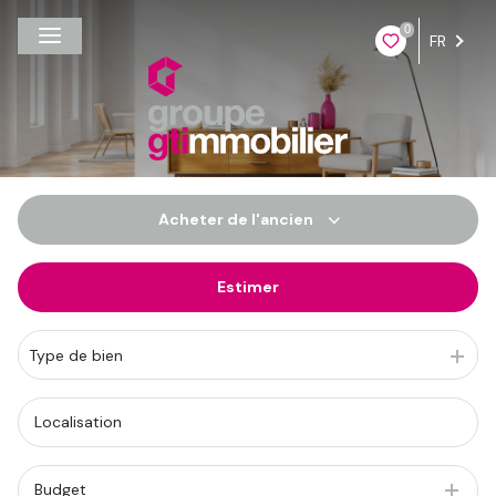
0
FR
Acheter
de l'ancien
Estimer
De l'ancien
Du neuf
Type de bien
De l'immo pro
Budget