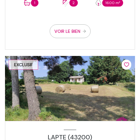
1
2
1600 m²
VOIR LE BIEN
EXCLUSIF
LAPTE (43200)