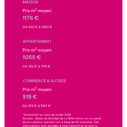
MAISON
2
Prix m
moyen
1176 €
De 432 € à 1383 €
APPARTEMENT
2
Prix m
moyen
1055 €
De 722 € à 1719 €
COMMERCE & AUTRES
2
Prix m
moyen
519 €
De 129 € à 985 €
*Estimation au mois de Juillet 2026
Sources : Bases de données de La Boîte Immo, sur un panel
de prix publics calculés sur la base de 82 annonces. Ces
informations sont données à titre indicatif et ne sont ni