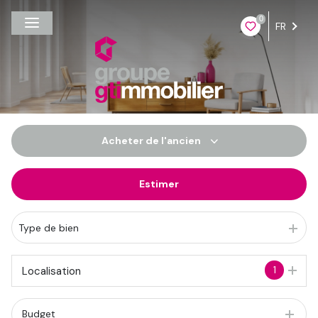
0
FR
Acheter
de l'ancien
Estimer
De l'ancien
Du neuf
Type de bien
De l'immo pro
1
Localisation
Budget