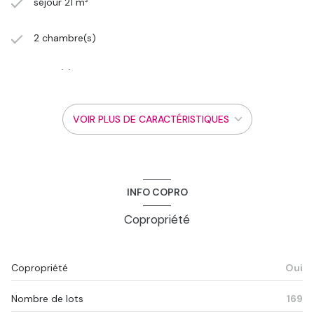
séjour 21 m²
2 chambre(s)
1 salle(s) d'eau
construit en 1986
VOIR PLUS DE CARACTÉRISTIQUES
cuisine séparée (équipée)
Chauffage collectif : radiateur (autre)
INFO COPRO
Chauffage individuel : air pulsé (climatisation)
Copropriété
1 garage(s)
Copropriété
Oui
4ème étage
Nombre de lots
169