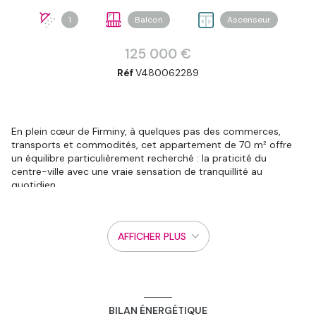
1
Balcon
Ascenseur
125 000 €
Réf
V480062289
En plein cœur de Firminy, à quelques pas des commerces,
transports et commodités, cet appartement de 70 m² offre
un équilibre particulièrement recherché : la praticité du
centre-ville avec une vraie sensation de tranquillité au
quotidien.
Situé au 4ᵉ et dernier étage avec ascenseur, le bien bénéficie
d’un avantage que l’on ressent immédiatement : aucun voisin
au-dessus, davantage de calme, de lumière et une
AFFICHER PLUS
atmosphère plus agréable à vivre.
Entièrement rénové, l’appartement propose un cadre
moderne, confortable et immédiatement habitable, sans
travaux à prévoir.
La pièce de vie profite d’un accès balcon agréable apportant
luminosité et ouverture à l’espace.
BILAN ÉNERGÉTIQUE