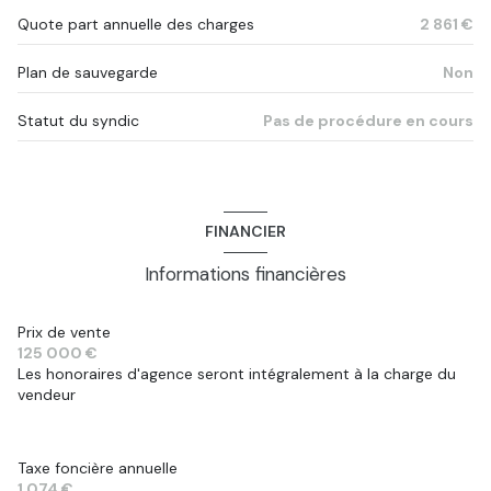
4 étage(s)
Quote part annuelle des charges
2 861 €
ascenseur
Plan de sauvegarde
Non
Statut du syndic
Pas de procédure en cours
cave
balcon
FINANCIER
terrasse
Informations financières
visiophone
Prix de vente
accès handicapé
125 000 €
Les honoraires d'agence seront intégralement à la charge du
vendeur
Taxe foncière annuelle
1 074 €