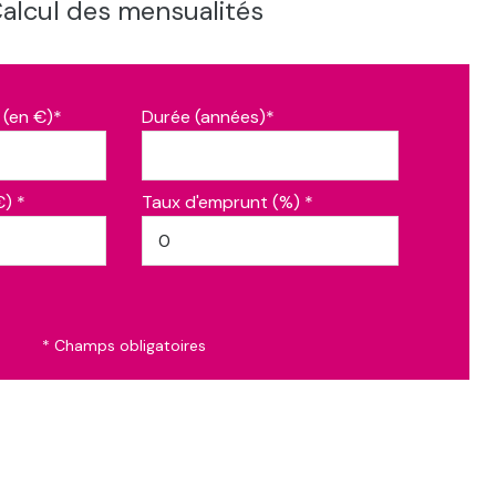
alcul des mensualités
 (en €)*
Durée (années)*
€) *
Taux d'emprunt (%) *
* Champs obligatoires