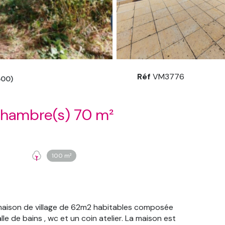
Réf
VM3776
500)
Maison 3 pièce(s) 2 chambre(s) 70 m²
100 m²
, maison de village de 62m2 habitables composée
le de bains , wc et un coin atelier. La maison est