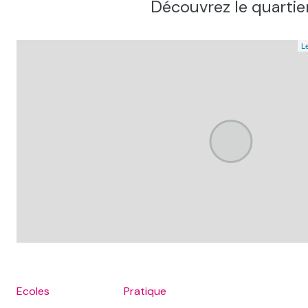
Découvrez le quartie
wc, dans atelier
séjour
Le
salle de bain, avec ballon électrique
grenier, charpente en étoile / toiture refaite en 1971.
chambre, 1er etage
chambre, 2 eme etage
bureau, 2eme etage
grenier, charpente en étoile / toiture refaite en 1971.
piece à amenager, coin atelier
wc, dans atelier
séjour
Ecoles
Pratique
salle de bain, avec ballon électrique