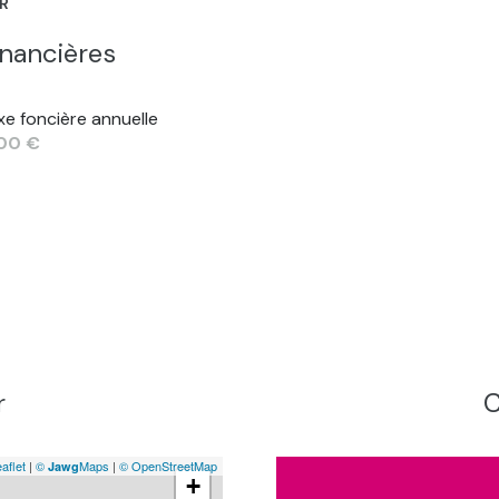
ER
inancières
xe foncière annuelle
100 €
r
C
aflet
|
©
Maps
|
© OpenStreetMap
Jawg
+