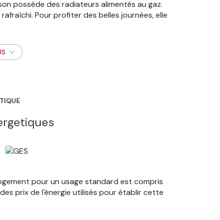
ison possède des radiateurs alimentés au gaz.
rafraîchi. Pour profiter des belles journées, elle
 m². Concernant le stationnement de vos véhicules,
usieurs écoles (maternelle, élémentaire et
cole Élémentaire Thibaud et l'École Maternelle
US
 de bus C2 (S. POLYVALENTE) à proximité.
nt accessibles à moins de 10 km. Vous trouverez
 nombreux restaurants et un bureau de poste.
C pour une consommation énergétique annuelle de
ÉTIQUE
quant un taux faible d'émissions de gaz à effet de
? Prenez contact avec votre agence SAINT RAMBERT.
ergetiques
logement pour un usage standard est compris
es prix de l'énergie utilisés pour établir cette