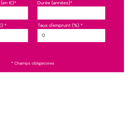
 (en €)*
Durée (années)*
€) *
Taux d'emprunt (%) *
* Champs obligatoires