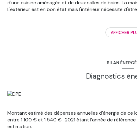
d'une cuisine aménagée et de deux salles de bains. La ma
L'extérieur est en bon état mais l'intérieur nécessite d'être 
dispose d'une terrasse + d'un terrain qui s'étend sur 810
cette maison comprend un garage (quatre places). Il y a pl
collège) à moins de 10 minutes : le Collège Anne Frank, l'É
AFFICHER PL
Prévert. Niveau transports en commun, on trouve la ligne
L'autoroute A72 et l'aéroport Saint-Etienne-Boutheon so
une bibliothèque à proximité du logement. Il y a aussi de
Enfin, 2 marchés animent les environs. L'indice DPE est 
BILAN ÉNERG
118 kWh/m2. L'indice GES est également de catégorie C indi
serre. Envie d'en savoir plus sur cette maison à vendre 
Diagnostics én
Montant estimé des dépenses annuelles d'énergie de ce 
entre 1 100 € et 1 540 € . 2021 étant l'année de référence d
estimation.