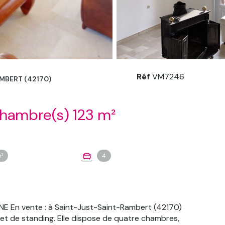
Réf
VM7246
MBERT (42170)
Maison 5 pièce(s) 4 chambre(s) 123 m²
²
4
 En vente : à Saint-Just-Saint-Rambert (42170)
et de standing. Elle dispose de quatre chambres,