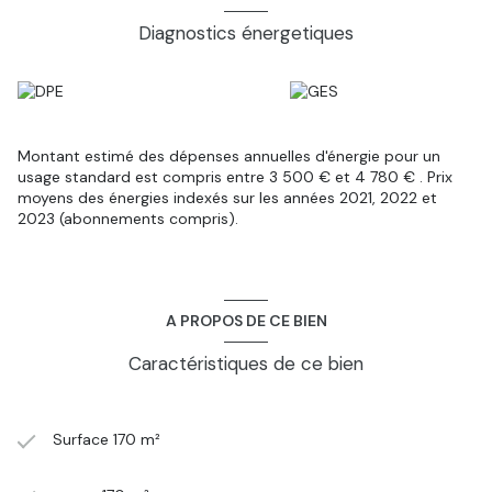
avec espace buanderie complète ce bien rare sur le secteur.
Volumes généreux, fort potentiel et cadre privilégié : une
Diagnostics énergetiques
maison idéale pour une grande famille ou un projet de vie
alliant confort et tranquillité. À découvrir rapidement ! Pour
plus d'information ou oragniser une visite, contactez votre
agent immobilier Tatiana CROIZIER au O6 27 O4 4O O8
Montant estimé des dépenses annuelles d'énergie pour un
usage standard est compris entre 3 500 € et 4 780 € . Prix
moyens des énergies indexés sur les années 2021, 2022 et
2023 (abonnements compris).
A PROPOS DE CE BIEN
Caractéristiques de ce bien
Surface 170 m²