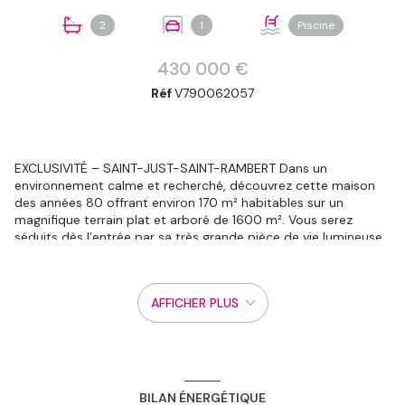
2
1
Piscine
430 000 €
Réf
V790062057
EXCLUSIVITÉ – SAINT-JUST-SAINT-RAMBERT Dans un
environnement calme et recherché, découvrez cette maison
des années 80 offrant environ 170 m² habitables sur un
magnifique terrain plat et arboré de 1600 m². Vous serez
séduits dès l’entrée par sa très grande pièce de vie lumineuse
au rez-de-chaussée, idéale pour recevoir famille et amis, ainsi
que par sa cuisine semi-ouverte fonctionnelle et conviviale. Le
rez-de-chaussée se compose également de :2 chambres, une
AFFICHER PLUS
salle de bain, un toilette indépendant. À l’étage, l’espace nuit
propose 2 chambres supplémentaires, une salle de bain, un
toilette. À l’extérieur, profitez pleinement des beaux jours
grâce à une piscine Desjoyaux, une douche extérieure et un
vaste terrain entièrement plat offrant de nombreuses
possibilités d’aménagement Un garage double d’environ 60 m²
BILAN ÉNERGÉTIQUE