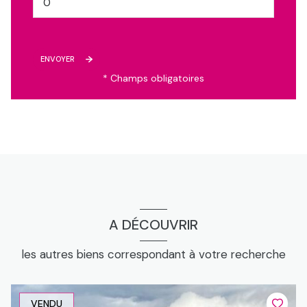
abris
29.0 m²
mezzanine
11.0 m²
ENVOYER
couloir
16.0 m²
* Champs obligatoires
salle d\'eau
2.67 m²
chambre
7.86 m²
mezzanine
11.0 m²
salle d\'eau
6.51 m²
cellier
8.83 m²
wc
2.23 m²
A DÉCOUVRIR
bureau
7.0 m²
les autres biens correspondant à votre recherche
séjour, cuisine ouverte
50.0 m²
bureau
4.72 m²
VENDU