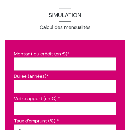
salle d\'eau
2.67 m²
chambre
7.86 m²
SIMULATION
garage
29.0 m²
Calcul des mensualités
salle d\'eau
6.51 m²
cellier
8.83 m²
wc
2.23 m²
Montant du crédit (en €)*
bureau
7.0 m²
séjour, cuisine ouverte
50.0 m²
Durée (années)*
bureau
4.72 m²
dressing
4.72 m²
Votre apport (en €) *
chambre
13.5 m²
terrasse, terrasse couverte
35.0 m²
Taux d'emprunt (%) *
dependance, 4 box de 9m2, avancée 24m2, atelier 9m2
75.0
et abris jardin 6m2
m²