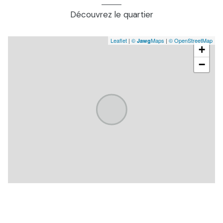
cellier
8.83 m²
Découvrez le quartier
wc
2.23 m²
Leaflet
|
©
Maps
|
© OpenStreetMap
Jawg
chambre
13.5 m²
+
séjour, cuisine ouverte
50.0 m²
−
bureau
4.72 m²
dressing
4.72 m²
chambre
13.5 m²
terrasse, terrasse couverte
35.0 m²
dependance, 4 box de 9m2, avancée 24m2, atelier 9m2
75.0
et abris jardin 6m2
m²
abris
29.0 m²
garage
29.0 m²
couloir
16.0 m²