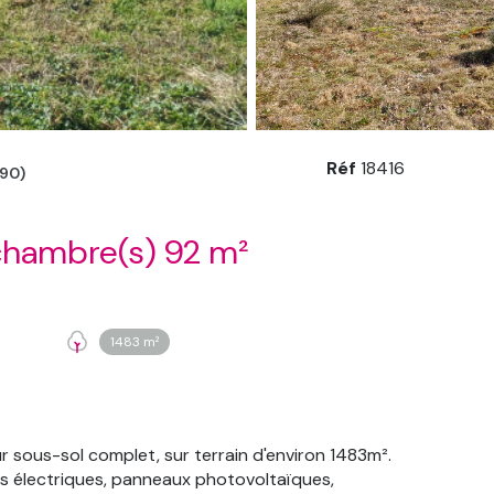
Réf
18416
90)
Maison 4 pièce(s) 2 chambre(s) 92 m²
1483 m²
sous-sol complet, sur terrain d'environ 1483m².
ts électriques, panneaux photovoltaïques,