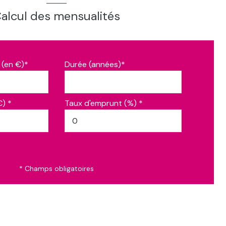
alcul des mensualités
 (en €)*
Durée (années)*
€) *
Taux d'emprunt (%) *
* Champs obligatoires