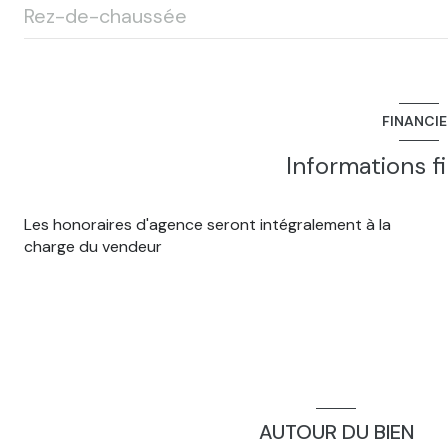
Rez-de-chaussée
véranda
terrasse
FINANCI
cuisine
Informations f
salon/sejour
Les honoraires d'agence seront intégralement à la
dégagement
charge du vendeur
chambre
Salle d'eau
WC
chambre
Sous sol
AUTOUR DU BIEN