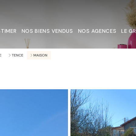
STIMER
NOS BIENS VENDUS
NOS AGENCES
LE G
Nous C
E
TENCE
MAISON