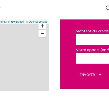
8.50 m²
r
C
18 m²
aflet
|
©
Maps
|
© OpenStreetMap
Jawg
+
Montant du crédit
−
Votre apport (en 
ENVOYER