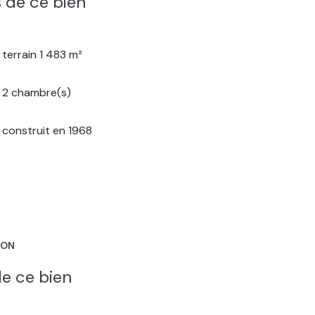
 de ce bien
terrain 1 483 m²
2 chambre(s)
construit en 1968
ION
e ce bien