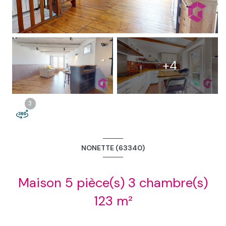
2
+4
3
3
NONETTE (63340)
Maison 5 pièce(s) 3 chambre(s)
123 m²