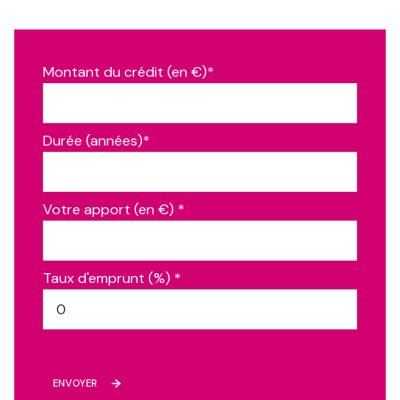
dégagement, dégagement + cajibi
14.5 m²
salon
23.8 m²
cuisine
9.9 m²
Montant du crédit (en €)*
salle de bain, wc
6.4 m²
salle à manger
18.4 m²
Durée (années)*
dégagement
5.2 m²
chambre
9.2 m²
Votre apport (en €) *
Taux d'emprunt (%) *
ENVOYER