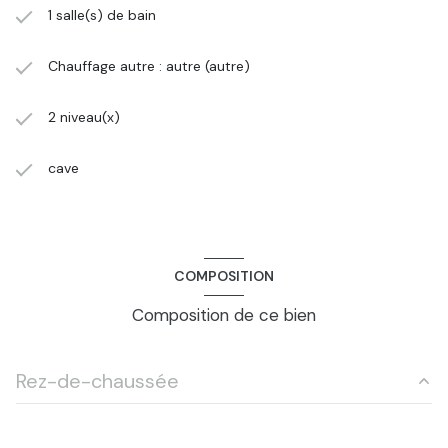
1 salle(s) de bain
Chauffage autre : autre (autre)
2 niveau(x)
cave
COMPOSITION
Composition de ce bien
Rez-de-chaussée
salle à manger
18.4 m²