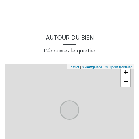
cuisine, meublée, exposition : e
11.92 m²
couloir
3.0 m²
salle d\'eau, avec wc
5.7 m²
chambre, exposition : e
12.55 m²
AUTOUR DU BIEN
chambre, avec placards, exposition : s
19.4 m²
Découvrez le quartier
salon, exposition : ns
30.02 m²
Leaflet
|
©
Maps
|
© OpenStreetMap
Jawg
dependance, ancienne écurie avec chauffe eau
42.72
+
éléctrique 300l, exposition : s
m²
−
abris, abris de jardin, exposition : e
39.04 m²
garage, abris ouvert 2 voitures côté nord, exposition :
20.0
e
m²
salon, exposition : ns
30.02 m²
cellier, avec puits
6.24 m²
séjour, avec poêle à granulés, exposition : s
30.81 m²