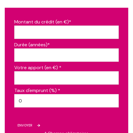
éléctrique 300l, exposition : s
m²
abris, abris de jardin, exposition : e
39.04 m²
Montant du crédit (en €)*
garage, abris ouvert 2 voitures côté nord, exposition :
20.0
e
m²
salon, exposition : ns
30.02 m²
Durée (années)*
cellier, avec puits
6.24 m²
séjour, avec poêle à granulés, exposition : s
30.81 m²
Votre apport (en €) *
veranda, exposition : s
23.85 m²
dégagement
6.33 m²
Taux d'emprunt (%) *
cuisine, meublée, exposition : e
11.92 m²
chambre, exposition : o
11.21 m²
chambre, exposition : o
10.77 m²
dressing, exposition : n
5.33 m²
ENVOYER