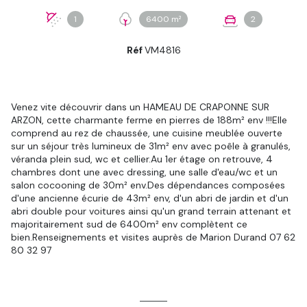
1
6400 m²
2
Réf
VM4816
Venez vite découvrir dans un HAMEAU DE CRAPONNE SUR
ARZON, cette charmante ferme en pierres de 188m² env !!!Elle
comprend au rez de chaussée, une cuisine meublée ouverte
sur un séjour très lumineux de 31m² env avec poêle à granulés,
véranda plein sud, wc et cellier.Au 1er étage on retrouve, 4
chambres dont une avec dressing, une salle d'eau/wc et un
salon cocooning de 30m² env.Des dépendances composées
d'une ancienne écurie de 43m² env, d'un abri de jardin et d'un
abri double pour voitures ainsi qu'un grand terrain attenant et
majoritairement sud de 6400m² env complètent ce
bien.Renseignements et visites auprès de Marion Durand 07 62
80 32 97