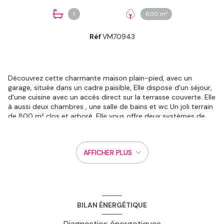
1
800 m²
Réf
VM70943
Découvrez cette charmante maison plain-pied, avec un
garage, située dans un cadre paisible, Elle dispose d'un séjour,
d'une cuisine avec un accès direct sur la terrasse couverte. Elle
à aussi deux chambres , une salle de bains et wc Un joli terrain
de 800 m² clos et arboré. Elle vous offre deux systèmes de
chauffage, une cheminée et la clim réversible pour avoir un
confort en hiver et en été ainsi que des panneaux
photovoltaïques. Cette maison est située à proximité de
AFFICHER PLUS
toutes les commodités. À seulement 5 minutes à pied, vous
trouverez une maternelle, une école élémentaire, ainsi qu'un
restaurant et une alimentation générale. En 10 minutes en
voiture, vous pourrez accéder à un bus, une crèche, un collège,
un parc et jardin, un hôpital, et plusieurs médecins
généralistes. Visite virtuelle disponible et informations et visite
BILAN ÉNERGÉTIQUE
auprès de Stéphanie Jeoffroy 0676743348