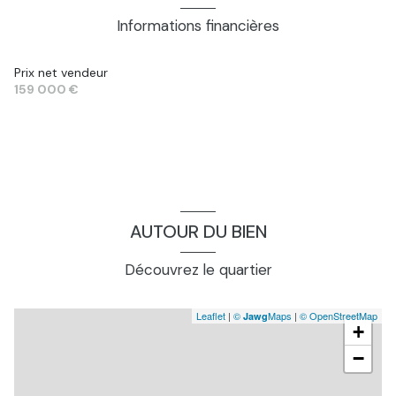
Informations financières
Prix net vendeur
159 000 €
AUTOUR DU BIEN
Découvrez le quartier
Leaflet
|
©
Maps
|
© OpenStreetMap
Jawg
+
−