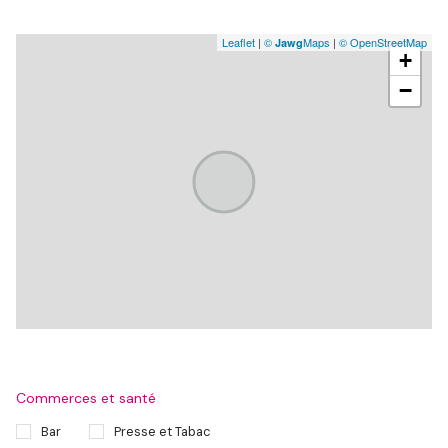
Leaflet
|
©
Maps
|
© OpenStreetMap
Jawg
+
−
Commerces et santé
Bar
Presse et Tabac