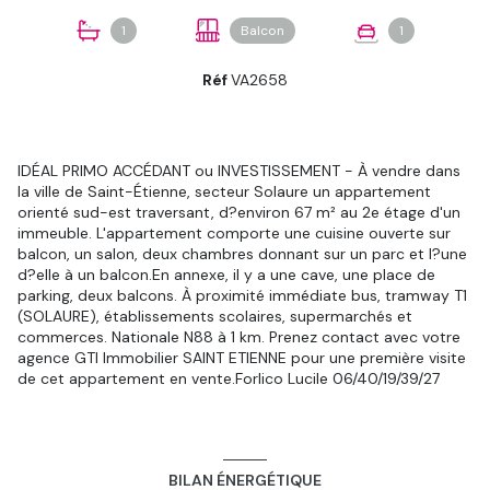
1
Balcon
1
Réf
VA2658
IDÉAL PRIMO ACCÉDANT ou INVESTISSEMENT - À vendre dans
la ville de Saint-Étienne, secteur Solaure un appartement
orienté sud-est traversant, d?environ 67 m² au 2e étage d'un
immeuble. L'appartement comporte une cuisine ouverte sur
balcon, un salon, deux chambres donnant sur un parc et l?une
d?elle à un balcon.En annexe, il y a une cave, une place de
parking, deux balcons. À proximité immédiate bus, tramway T1
(SOLAURE), établissements scolaires, supermarchés et
commerces. Nationale N88 à 1 km. Prenez contact avec votre
agence GTI Immobilier SAINT ETIENNE pour une première visite
de cet appartement en vente.Forlico Lucile 06/40/19/39/27
BILAN ÉNERGÉTIQUE