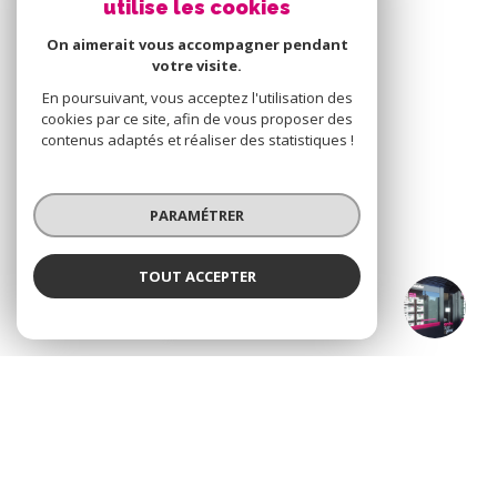
utilise les cookies
On aimerait vous accompagner pendant
votre visite.
VOTRE ESPACE
En poursuivant, vous acceptez l'utilisation des
cookies par ce site, afin de vous proposer des
contenus adaptés et réaliser des statistiques !
Espace propriétaire
PARAMÉTRER
SE CONNECTER
TOUT ACCEPTER
Groupe GTI Saint-Etienne
Agence
© 2026 | Tous droits réservés
Nos honoraires
Nos partenaires
Mentions légales
Admin
Politique RGPD
Cookies