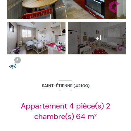
2
+1
3
3
SAINT-ÉTIENNE (42100)
Appartement 4 pièce(s) 2
chambre(s) 64 m²