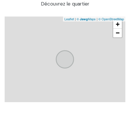
Découvrez le quartier
Leaflet
|
©
Maps
|
© OpenStreetMap
Jawg
+
−