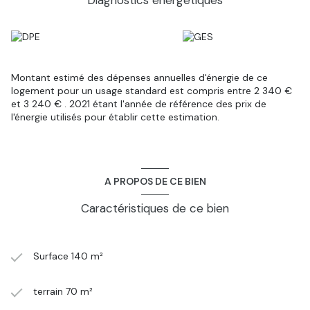
Diagnostics énergetiques
idéalement situé, avec une vie locale riche et dynamique.A 12
kms de Monistrol sur LoireA 20 kms de FirminyLes honoraires
sont à la charge du vendeur. Votre agence immobilière GTI
Immobilier SAINT DIDIER EN VELAY vous invite à découvrir
toutes les originalités de cette maison en vente en prenant
contact avec votre conseiller immobilier au 06 99 68 97 00
Montant estimé des dépenses annuelles d'énergie de ce
logement pour un usage standard est compris entre 2 340 €
et 3 240 € . 2021 étant l'année de référence des prix de
l'énergie utilisés pour établir cette estimation.
A PROPOS DE CE BIEN
Caractéristiques de ce bien
Surface 140 m²
terrain 70 m²