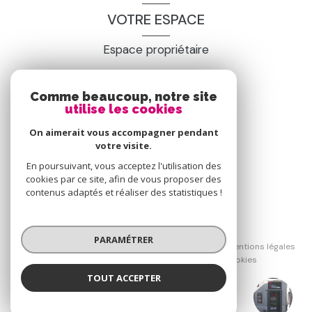
VOTRE ESPACE
Espace propriétaire
Comme beaucoup, notre site
SE CONNECTER
utilise les cookies
On aimerait vous accompagner pendant
votre visite.
En poursuivant, vous acceptez l'utilisation des
cookies par ce site, afin de vous proposer des
contenus adaptés et réaliser des statistiques !
© 2026 | Tous droits réservés
PARAMÉTRER
Nos honoraires
Nos partenaires
Mentions légales
Admin
Politique RGPD
Cookies
TOUT ACCEPTER
Réalisé par :
Groupe GTI Saint-Didier-en-Velay
Agence