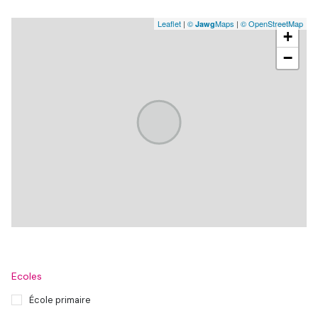
Leaflet
|
©
Maps
|
© OpenStreetMap
Jawg
+
−
Ecoles
École primaire