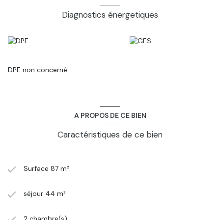
menuiseries et la présence d'une VMC, lui permettront de
présenter de belles prestations énergétiques.
Diagnostics énergetiques
Pour plus d'informations sur ce bien, contactez votre
négociateur GTI Immobilier Olivier Pombar au O6.O8.85.76.59
pombar@gti-immobilier.fr
DPE non concerné
A PROPOS DE CE BIEN
Caractéristiques de ce bien
Surface 87 m²
séjour 44 m²
2 chambre(s)