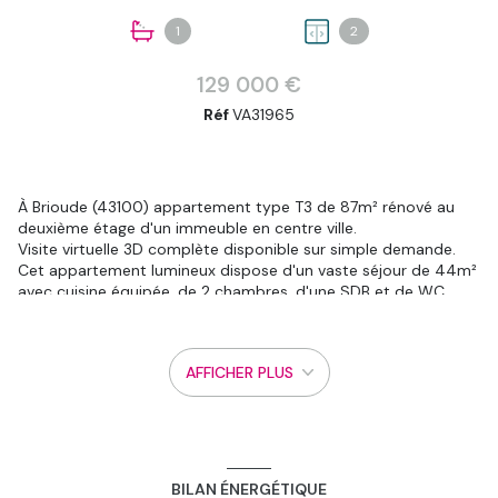
1
2
129 000 €
Réf
VA31965
À Brioude (43100) appartement type T3 de 87m² rénové au
deuxième étage d'un immeuble en centre ville.
Visite virtuelle 3D complète disponible sur simple demande.
Cet appartement lumineux dispose d'un vaste séjour de 44m²
avec cuisine équipée, de 2 chambres, d'une SDB et de WC
séparés.
Situé en plein centre ville historique à deux pas de la basilique,
l'immeuble dans lequel se trouve cet appartement donne sur
AFFICHER PLUS
une jolie place calme, proche de tous commerces, et bénéficie
d'une excellente exposition qui le rend très lumineux.
Il a été entièrement rénové dans le respect du cahier des
charges des architectes des bâtiments de France et est cours
de finitions. Il sera livré avec cuisine équipée et un mode de
chauffage qui, associé à la qualité de l'isolation, celle des
BILAN ÉNERGÉTIQUE