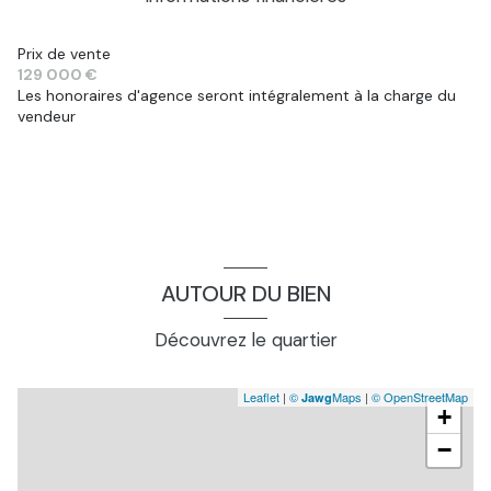
séjour
44 m²
Prix de vente
129 000 €
Les honoraires d'agence seront intégralement à la charge du
vendeur
AUTOUR DU BIEN
Découvrez le quartier
Leaflet
|
©
Maps
|
© OpenStreetMap
Jawg
+
−