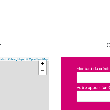
14.19 m²
5.72 m²
1.03 m²
4.27 m²
2.62 m²
r
C
2.91 m²
4.76 m²
aflet
|
©
Maps
|
© OpenStreetMap
Jawg
+
10.39 m²
Montant du crédit
−
10.48 m²
on : n
97.31 m²
Votre apport (en 
18.19 m²
33.7 m²