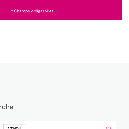
* Champs obligatoires
erche
VENDU