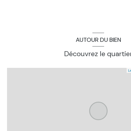
salon, ou bureau, exposition : n
couloir
wc
salle de bain, exposition : s
AUTOUR DU BIEN
veranda, exposition : s
Découvrez le quartie
dégagement, exposition : s
salle d\'eau, avec wc
Le
chambre, avec placard, exposition : o
chambre, exposition : o
buanderie, sous sol complet avec coin buanderie, expositi
chambre, avec placards, exposition : e
garage, exposition : s