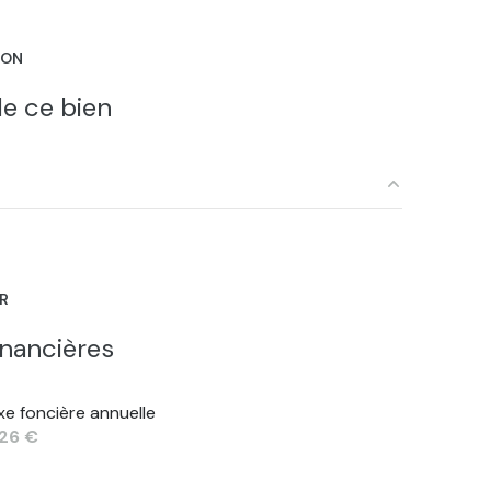
ION
e ce bien
5.04 m²
12.1 m²
ER
5.09 m²
inancières
lle, frigo), exposition : so
9.33 m²
xe foncière annuelle
34.0 m²
326 €
30.19 m²