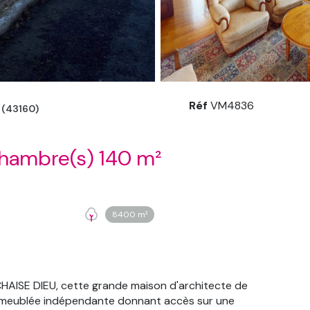
Réf
VM4836
 (43160)
Maison 6 pièce(s) 4 chambre(s) 140 m²
8400 m²
CHAISE DIEU, cette grande maison d'architecte de
ne meublée indépendante donnant accès sur une