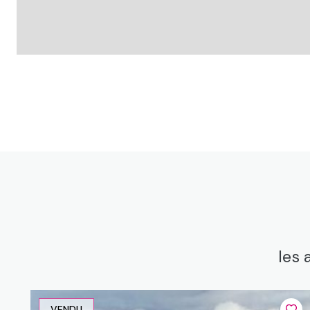
dependance, atelier sous garage, exposition : n
buanderie, sous sol complet avec coin buanderie, expositi
chambre, exposition : s
hall d\'entrée, avec placards, exposition : n
cuisine, meublée et équipée (four, plaque, hotte, lave vaisse
terrasse, exposition : o
séjour, avec cheminée foyer fermée, exposition : no
salon, ou bureau, exposition : n
couloir
wc
les 
salle de bain, exposition : s
séjour, avec cheminée foyer fermée, exposition : no
VENDU