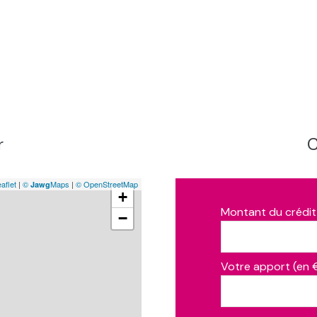
r
C
aflet
|
©
Maps
|
© OpenStreetMap
Jawg
+
Montant du crédit
−
Votre apport (en 