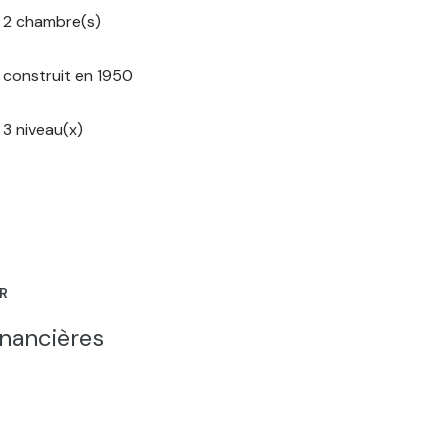
2 chambre(s)
construit en 1950
3 niveau(x)
ER
inancières