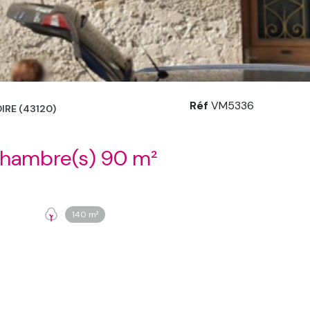
Réf
VM5336
RE (43120)
Maison 3 pièce(s) 2 chambre(s) 90 m²
140 m²