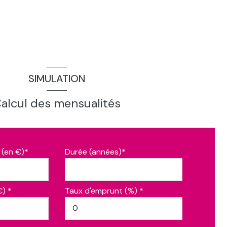
SIMULATION
alcul des mensualités
 (en €)*
Durée (années)*
€) *
Taux d'emprunt (%) *