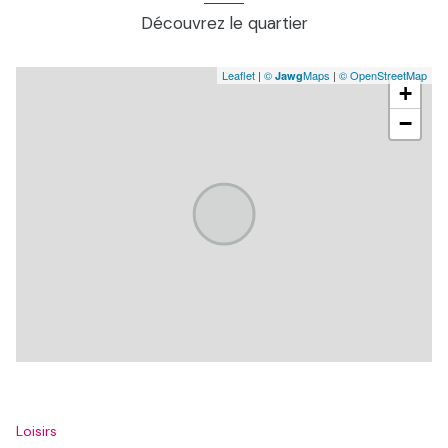
Découvrez le quartier
Leaflet
|
©
Maps
|
© OpenStreetMap
Jawg
+
−
Loisirs