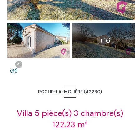
2
+16
3
3
ROCHE-LA-MOLIÈRE (42230)
Villa 5 pièce(s) 3 chambre(s)
122.23 m²