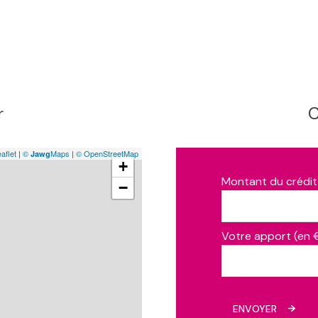
r
C
aflet
|
©
Maps
|
© OpenStreetMap
Jawg
+
Montant du crédit
−
Votre apport (en 
ENVOYER