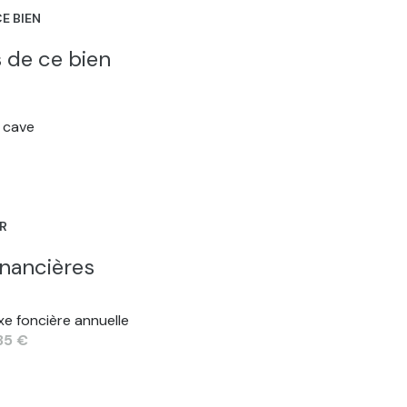
E BIEN
 de ce bien
cave
ER
inancières
xe foncière annuelle
135 €