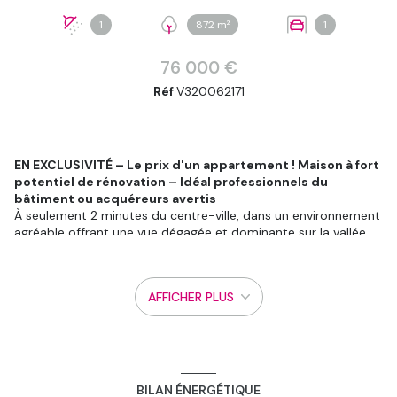
1
872 m²
1
76 000 €
Réf
V320062171
EN EXCLUSIVITÉ – Le prix d'un appartement ! Maison à fort
potentiel de rénovation – Idéal professionnels du
bâtiment ou acquéreurs avertis
À seulement 2 minutes du centre-ville, dans un environnement
agréable offrant une vue dégagée et dominante sur la vallée,
cette maison des années 60 représente une belle opportunité
pour les amateurs de rénovation d'envergure.
Implantée sur un terrain clos et paysagé d'environ 872 m², elle
AFFICHER PLUS
développe de beaux volumes répartis sur deux niveaux avec
combles, garage attenant et plusieurs annexes.
Disposition :
Rez-de-chaussée :
Deux chambres, un bureau ou espace polyvalent (pièce
ouverte), un dégagement avec plusieurs placards, un WC avec
BILAN ÉNERGÉTIQUE