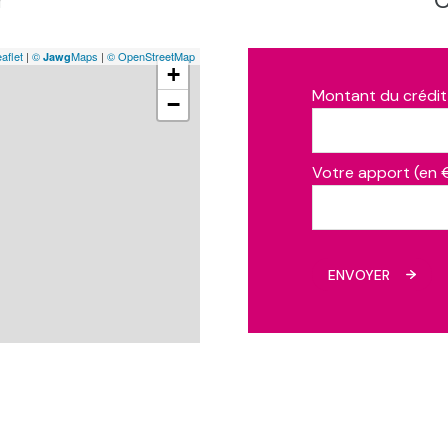
aflet
|
©
Maps
|
© OpenStreetMap
Jawg
+
Montant du crédit
−
Votre apport (en 
ENVOYER