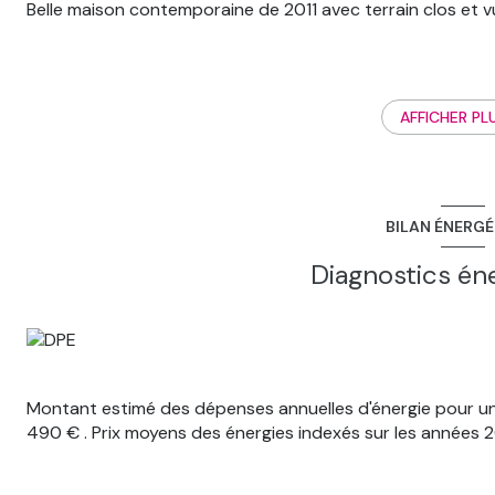
Belle maison contemporaine de 2011 avec terrain clos et 
Rare à la vente : Maison habitable de plein-pied.
À 10 minute du centre-ville du Puy, cette maison est le c
AFFICHER PL
travaux avec un style et des équipements modernes.
Le tout avec un terrain spacieux et un vue dégagée dans u
Composition :
BILAN ÉNERG
RDC :
- Une grande pièce à vivre lumineuse ouverte sur une terr
Diagnostics én
- Deux chambres
- Une salle de bain
- Un WC séparé
- Une buanderie
- Un garage Double avec porte électrique et mezzanine 
Montant estimé des dépenses annuelles d'énergie pour u
À l'étage :
490 € . Prix moyens des énergies indexés sur les années
- Deux chambres
- Un coin bureau