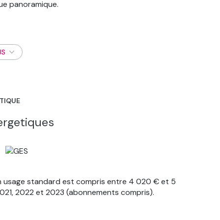
vue panoramique.
ompromis parfait si vous chercher un bien sans
US
n secteur prisé.
ÉTIQUE
asse et cuisine ouverte
ergetiques
de rangement
n usage standard est compris entre 4 020 € et 5
 2021, 2022 et 2023 (abonnements compris).