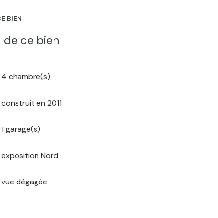
E BIEN
 de ce bien
4 chambre(s)
draulique alimenté par chaudière elec (possibilité
construit en 2011
1 garage(s)
exposition Nord
vue dégagée