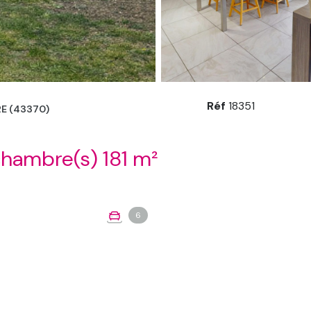
Réf
18351
E (43370)
Maison 5 pièce(s) 4 chambre(s) 181 m²
6