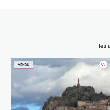
les 
VENDU