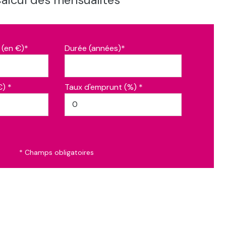
 (en €)*
Durée (années)*
€) *
Taux d'emprunt (%) *
* Champs obligatoires