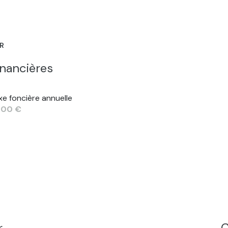
ER
inancières
xe foncière annuelle
000 €
r
C