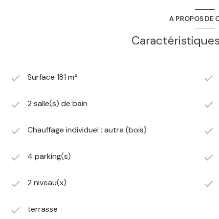
- Une salle de bain avec douche, baignoire et WC
A PROPOS DE C
A l'extérieur :
- Un piscine semi enterrée
Caractéristiques
- Un local technique/local rangement avec toit terrasse
- Portail électrique,
- Enrobé à l'entrée de la propriété
Surface 181 m²
Côté équipements :
- Chauffage : poel à granule+ Systyème chauffage au sol hy
2 salle(s) de bain
de mettre une PAC)
- Ballon d'eau Chaude Thermodynamique
-Fermeture double vitrage PVC
Chauffage individuel : autre (bois)
- Isolation récente
4 parking(s)
Pour découvrir le bien, prendre contact avec GTI LE PUY
Simon DECHAUD 06 31 75 16 78
2 niveau(x)
ou Christèle GENTES 06 58 79 87 26
terrasse