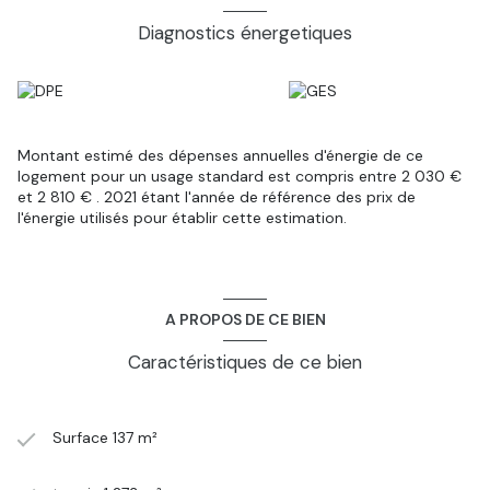
niveau.
Le terrain est réparti en deux parcelles attenantes. L'une
Diagnostics énergetiques
d'entre elles pourrait accueillir un projet de construction.
Visite virtuelle 3D complète disponible sur simple demande.
À proximité : Chemin de St Jacques de Compostelle, sports
de plein air, activités nautiques, cueillette de champignons,
balades... Toutes commodités à 5min. 30min de l'A75, 45 min
du Puy-en-Velay.
Montant estimé des dépenses annuelles d'énergie de ce
Contactez votre agent Olivier Pombar au O6.O8.85.76.59 pour
logement pour un usage standard est compris entre 2 030 €
plus de renseignements sur cette maison .
et 2 810 € . 2021 étant l'année de référence des prix de
l'énergie utilisés pour établir cette estimation.
A PROPOS DE CE BIEN
Caractéristiques de ce bien
Surface 137 m²