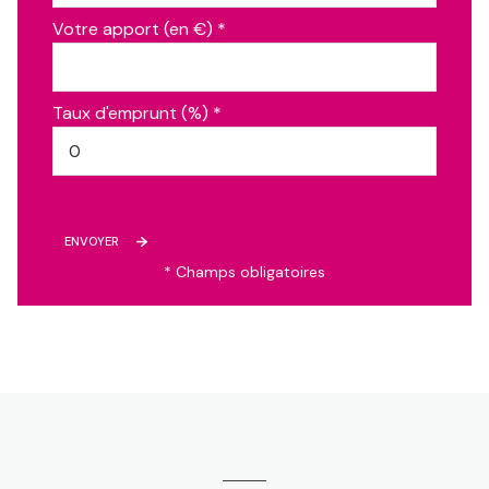
Votre apport (en €) *
Taux d'emprunt (%) *
ENVOYER
* Champs obligatoires