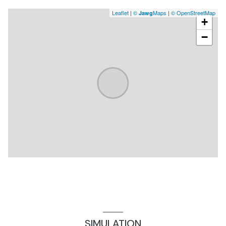
Leaflet
|
©
Maps
|
© OpenStreetMap
Jawg
+
−
SIMULATION