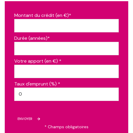
dressing
6.8 m²
Montant du crédit (en €)*
dressing
7.0 m²
wc, Étage
1.0 m²
Durée (années)*
chambre, Étage
11.13 m²
chambre, Étage
11.13 m²
Votre apport (en €) *
salle d\'eau, Étage
3.5 m²
chambre, combles amenagees
12.6 m²
séjour, etage
37.0 m²
Taux d'emprunt (%) *
chambre, combles
11.5 m²
bureau, combles
8.4 m²
salle de bain, combles
6.2 m²
ENVOYER
séjour, etage
37.0 m²
* Champs obligatoires