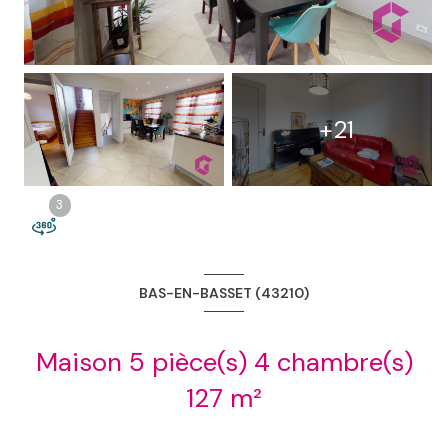
2
+21
3
3
BAS-EN-BASSET (43210)
Maison 5 pièce(s) 4 chambre(s)
127 m²