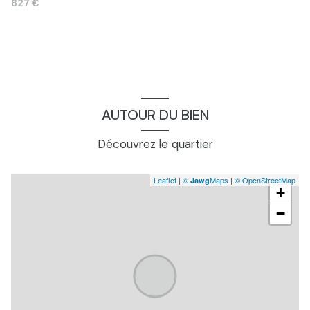
827 €
salle de bain, combles
6.2 m²
séjour, etage
37.0 m²
garage
50.0 m²
dependance, cave
9.52 m²
cuisine, cuisine d?été rdc
8.68 m²
AUTOUR DU BIEN
bureau, combles
7.78 m²
Découvrez le quartier
wc, Étage
1.0 m²
Leaflet
|
©
Maps
|
© OpenStreetMap
Jawg
couloir
11.7 m²
+
dressing
6.8 m²
−
dressing
7.0 m²
wc, Étage
1.0 m²
chambre, Étage
11.13 m²
chambre, Étage
11.13 m²