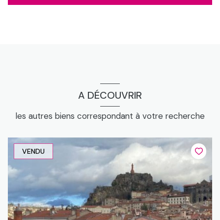
garage
50.0 m²
dependance, cave
9.52 m²
cuisine, cuisine d?été rdc
8.68 m²
bureau, combles
7.78 m²
hall d\'entrée
4.0 m²
couloir
11.7 m²
A DÉCOUVRIR
dressing
6.8 m²
les autres biens correspondant à votre recherche
dressing
7.0 m²
VENDU