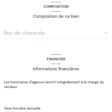
COMPOSITION
Composition de ce bien
Rez-de-chaussée
hall d\'entrée
4.0 m²
chambre, Étage
11.13 m²
FINANCIER
chambre, Étage
11.13 m²
Informations financières
salle d\'eau, Étage
3.5 m²
chambre, combles amenagees
12.6 m²
Les honoraires d'agence seront intégralement à la charge du
vendeur
chambre, combles amenagees
13.4 m²
chambre, combles
11.5 m²
bureau, combles
8.4 m²
Taxe foncière annuelle