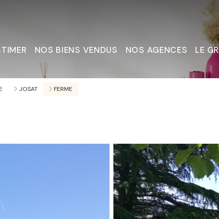
STIMER
NOS BIENS VENDUS
NOS AGENCES
LE G
Nous C
E
JOSAT
FERME