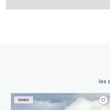
terrasse, couverte, exposition : s
dependance, cabane de jardin + abri bois en pierre, exposi
dependance, grange, charpente excellent état, accès exté
garage, mezzanine, accès terrain arrière.
dependance, ancienne étable, chaudière + cuve fuel, expos
dependance, cabane de jardin + abri bois en pierre, exposi
wc
chambre, exposition : so
chambre, conduit cheminée et rangements, exposition : s
les 
chambre, accès grange, exposition : so
dégagement, couloir chambres + sdb
VENDU
dégagement, hall étage