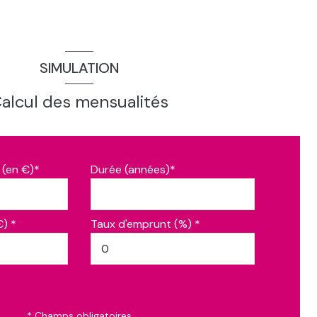
SIMULATION
alcul des mensualités
 (en €)*
Durée (années)*
€) *
Taux d'emprunt (%) *
* Champs obligatoires