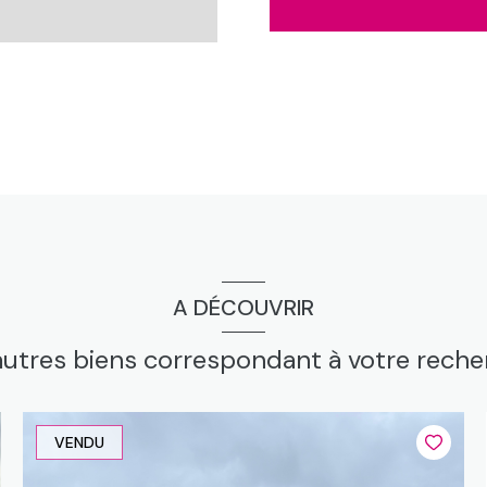
20.0 m²
tion : o
22.0 m²
rieur ar ou par chambre 1, exposition : ne
60.0 m²
37.0 m²
ition : so
60.0 m²
tion : o
22.0 m²
1.2 m²
9.0 m²
A DÉCOUVRIR
o
14.0 m²
autres biens correspondant à votre rech
12.2 m²
7.0 m²
VENDU
2.2 m²