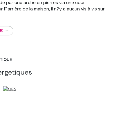
de par une arche en pierres via une cour
 l?arrière de la maison, il n?y a aucun vis à vis sur
n séjour de 38 m² avec poêle à bois, une cuisine
alle de bains, et un wc séparé à l?étage. Ce bien
ieux four à pain et un abri à bois. Une grange et
US
t compléter l?ensemble. Chauffage central par
survitrage, charpente et couverture en excellent
séjours ressourçants au calme et loin de tout, ou
 de cette maison est de 134 000 €. Découvrez
ÉTIQUE
gent Olivier Pombar au 06.08.85.76.59 pombar@gti-
ergetiques