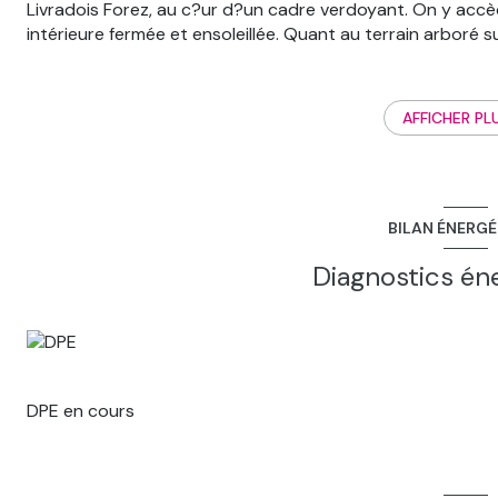
Livradois Forez, au c?ur d?un cadre verdoyant. On y accè
intérieure fermée et ensoleillée. Quant au terrain arboré sur
des kilomètres ! Cette maison est organisée comme suit: u
et un cellier en RDC, trois chambres de 9 m² à 14 m², une s
comporte aussi un garage, une terrasse couverte avec un v
AFFICHER PL
une étable attenante de 60 m² sur chaque niveau viennen
chaudière mixte bois/fioul/charbon, huisseries bois avec 
état. Ce bien constitue l?investissement parfait pour des 
pour un projet de location saisonnière. Le prix de vente
BILAN ÉNERG
toutes ses originalités en prenant contact avec votre a
immobilier.fr
Diagnostics én
DPE en cours