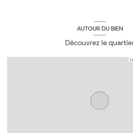
dependance, ancienne étable, chaudière + cuve fuel, expos
salle de bain, baignoire + douche, aspi air, exposition : ne
wc
AUTOUR DU BIEN
chambre, exposition : so
Découvrez le quartie
chambre, conduit cheminée et rangements, exposition : s
cuisine, petite mais fonctionnelle, exposition : so
Le
dégagement, couloir chambres + sdb
dégagement, hall étage
séjour, grande cheminée avec poêle bois, accès étable, do
cuisine, petite mais fonctionnelle, exposition : so
hall d\'entrée, entrée, exposition : so
dependance, four à pain