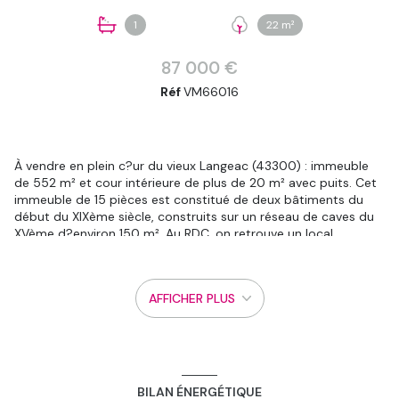
1
22 m²
87 000 €
Réf
VM66016
À vendre en plein c?ur du vieux Langeac (43300) : immeuble
de 552 m² et cour intérieure de plus de 20 m² avec puits. Cet
immeuble de 15 pièces est constitué de deux bâtiments du
début du XIXème siècle, construits sur un réseau de caves du
XVème d?environ 150 m². Au RDC, on retrouve un local
commercial comprenant une boutique et 2 arrières boutiques
entièrement voûtées. En traversant l?entrée de la partie
commune, on trouve également une réserve avec un four à
AFFICHER PLUS
pain, ainsi qu?un garage. Dans le premier bâtiment qui est une
ancienne maison bourgeoise, l?immense cage d?escaliers qui
donne sur le premier étage dessert un grand séjour de 35 m²,
une cuisine et une chambre de 21 m². Au second, 4 chambres
de 12 à 20 m² dont une en enfilade, un bureau, une salle de
bains. Au dernier étage le grenier de 80 m² peut être aménagé.
BILAN ÉNERGÉTIQUE