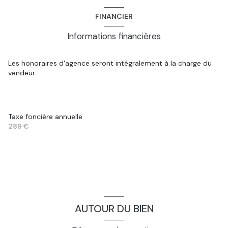
chambre
9.5 m²
FINANCIER
séjour
18.0 m²
Informations financières
hall d\'entrée, rdc
18.0 m²
wc
3.5 m²
Les honoraires d'agence seront intégralement à la charge du
vendeur
chambre
9.5 m²
séjour
18.0 m²
hall d\'entrée, rdc
18.0 m²
Taxe foncière annuelle
289 €
AUTOUR DU BIEN