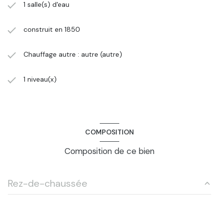
1 salle(s) d'eau
construit en 1850
Chauffage autre : autre (autre)
1 niveau(x)
COMPOSITION
Composition de ce bien
Rez-de-chaussée
wc
3.5 m²