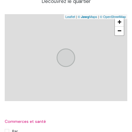
Découvrez le quartier
Leaflet
|
©
Maps
|
© OpenStreetMap
Jawg
+
−
Commerces et santé
Bar