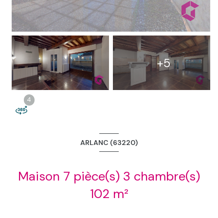
3
+5
4
4
ARLANC (63220)
Maison 7 pièce(s) 3 chambre(s)
102 m²