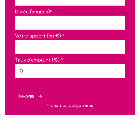
Durée (années)*
Votre apport (en €) *
Taux d'emprunt (%) *
ENVOYER
* Champs obligatoires