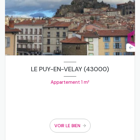
veranda
11.44 m²
chambre
37.8 m²
dégagement
1.44 m²
salle d\'eau
14.3 m²
dependance, atelier
13.78 m²
dependance, cave
14.28 m²
garage
21.5 m²
LE PUY-EN-VELAY (43000)
dependance
26.4 m²
Appartement 1 m²
dependance, grange
46.2 m²
dependance, grange
46.2 m²
VOIR LE BIEN