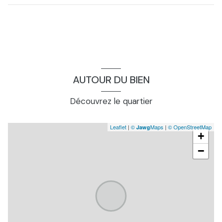
chambre
14.48 m²
chambre
8.13 m²
chambre
8.13 m²
chambre
11.08 m²
AUTOUR DU BIEN
chambre, 1er etage
12.68 m²
Découvrez le quartier
wc
1.0 m²
hall d\'entrée
5.0 m²
Leaflet
|
©
Maps
|
© OpenStreetMap
Jawg
+
dégagement, 1er etage
7.2 m²
−
cuisine
27.72 m²
séjour
67.88 m²
chambre, studio
21.0 m²
grenier
150.75 m²