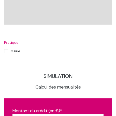
chambre
9.78 m²
chambre
14.48 m²
chambre
8.13 m²
chambre
8.13 m²
chambre
11.08 m²
Pratique
chambre, 1er etage
12.68 m²
Mairie
wc
1.0 m²
hall d\'entrée
5.0 m²
SIMULATION
dégagement, 1er etage
7.2 m²
cuisine
27.72 m²
Calcul des mensualités
séjour
67.88 m²
chambre, studio
21.0 m²
Montant du crédit (en €)*
grenier
150.75 m²