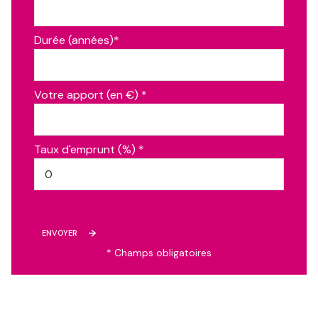
chambre
9.78 m²
Durée (années)*
chambre
14.48 m²
chambre
8.13 m²
chambre
8.13 m²
Votre apport (en €) *
chambre
11.08 m²
chambre, 1er etage
12.68 m²
Taux d'emprunt (%) *
wc
1.0 m²
hall d\'entrée
5.0 m²
dégagement, 1er etage
7.2 m²
ENVOYER
cuisine
27.72 m²
* Champs obligatoires
séjour
67.88 m²
chambre, studio
21.0 m²
grenier
150.75 m²