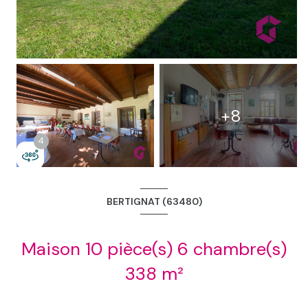
3
4
+8
4
BERTIGNAT (63480)
Maison 10 pièce(s) 6 chambre(s)
338 m²