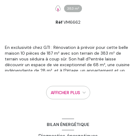
383 m²
Réf
VM6662
En exclusivité chez GTI : Rénovation à prévoir pour cette belle
maison 10 pièces de 187 m² avec son terrain de 383 m² de
terrain vous séduira à coup sûr. Son hall d?entrée laisse
découvrir un espace de vie exceptionnel de 68 m², une cuisine
indépendante de 28 m², et à l?étage, un appartement et un
studio, qui peuvent accueillir aisément 6 chambres, une salle
d?eau et un dressing. Les combles sont aménageables et
laissent apparaître la toiture neuve, refaite depuis peu. Une
AFFICHER PLUS
cave et une dépendance complètent le bien. Grande famille,
créateurs de gîtes, investisseurs ? N?hésitez pas à venir visiter
ce bien rare situé à 10 minutes d?Ambert, au calme et au vert.
Visite virtuelle disponible sur notre site GTI Immobiler
Ambert.Contact : Frédérique Jorand 0665930215
BILAN ÉNERGÉTIQUE