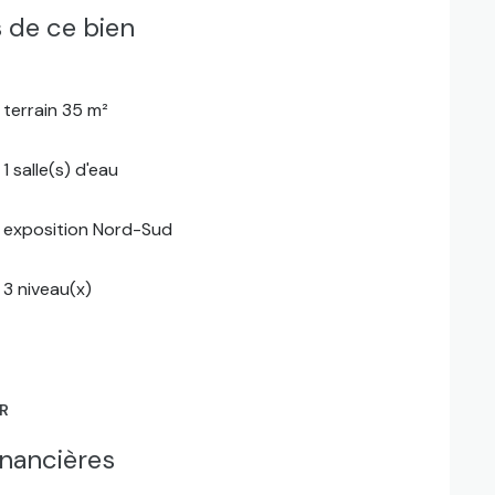
 de ce bien
terrain 35 m²
1 salle(s) d'eau
exposition Nord-Sud
3 niveau(x)
ER
inancières