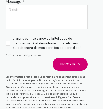
Message *
J'ai pris connaissance de la Politique de
confidentialité et des informations relatives
au traitement de mes données personnelles *
* Champs obligatoires
ENVOYER
Les informations recueillies sur ce formulaire sont enregistrées dans
un fichier informatisé par La Boite Immo agissant comme Sous-
traitant du traitement pour la gestion de la clientèle/prospects de
l'Agence / du Réseau qui reste Responsable du Traitement de vos
Données personnelles. La base légale du traitement repose sur l'intérêt
légitime de l'Agence / du Réseau. Elles sont conservées jusqu'à
demande de suppression et sont destinées à l'Agence / au Réseau.
Conformément à la loi « informatique et libertés », vous disposez des
droits d’accès, de rectification, d’effacement, d’opposition, de limitation
et de portabilité de vos données. Vous pouvez retirer votre