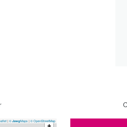
r
C
aflet
|
©
Maps
|
© OpenStreetMap
Jawg
+