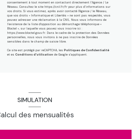
consentement à tout moment en contactant directement l’Agence / Le
Réseau. Consultez le site
https://cnil.fr/fr
pour plus d’informations sur
vos droits. Si vous estimez, après avoir contacté l'Agence / le Réseau,
que vos droits « Informatique et Libertés » ne sont pas respectés, vous
pouvez adresser une réclamation à la CNIL. Nous vous informons de
l’existence de la liste d'opposition au démarchage téléphonique «
Bloctel », sur laquelle vous pouvez vous inscrire ici :
https://www.bloctel.gouv.fr
. Dans le cadre de la protection des Données
personnelles, nous vous invitons à ne pas inscrire de Données
sensibles dans le champ de saisie libre.
Ce site est protégé par reCAPTCHA, les
Politiques de Confidentialité
et es
Conditions d'utilisation
de Google s'appliquent.
SIMULATION
alcul des mensualités