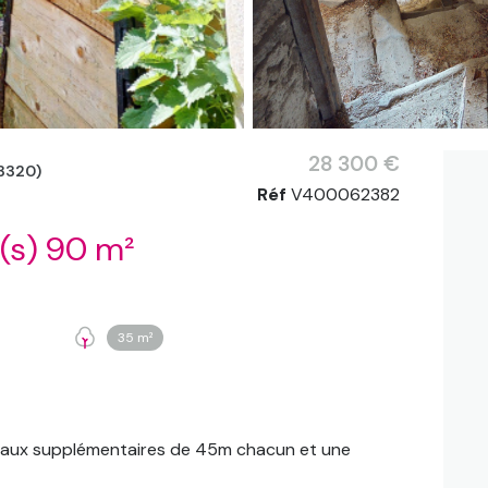
28 300 €
3320)
Réf
V400062382
Autre 4 pièce(s) 90 m²
35 m²
veaux supplémentaires de 45m chacun et une