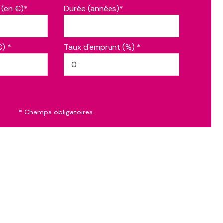
 (en €)*
Durée (années)*
€) *
Taux d'emprunt (%) *
* Champs obligatoires