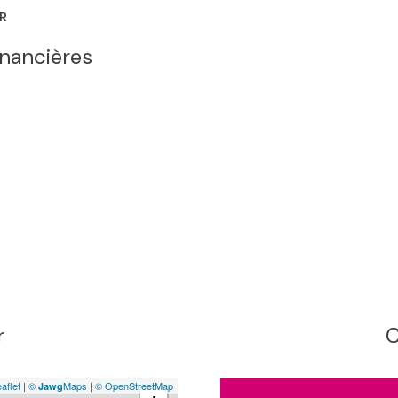
5 m²
ER
4 m²
inancières
28,7 m²
60 m²
r
C
aflet
|
©
Maps
|
© OpenStreetMap
Jawg