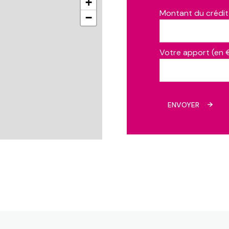
+
Montant du crédit
−
Votre apport (en 
ENVOYER