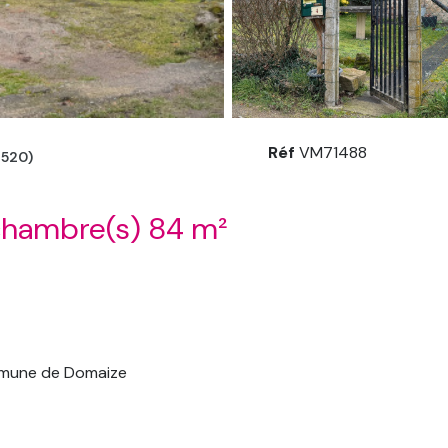
Réf
VM71488
520)
Maison 5 pièce(s) 3 chambre(s) 84 m²
ommune de Domaize