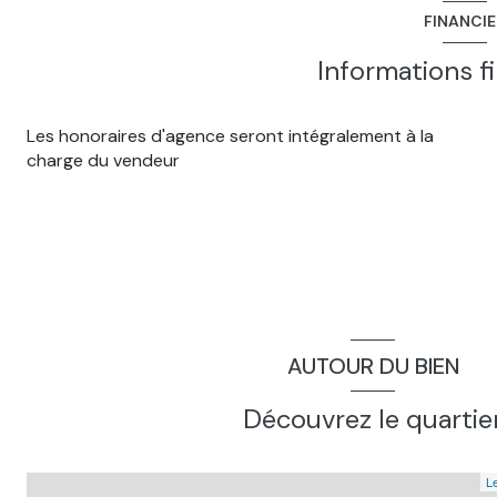
bureau
FINANCI
palier
Informations f
séjour : poêle à bois
grange non attenante
Les honoraires d'agence seront intégralement à la
charge du vendeur
AUTOUR DU BIEN
Découvrez le quartie
Le