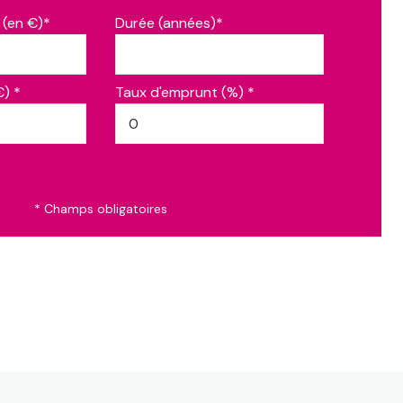
 (en €)*
Durée (années)*
€) *
Taux d'emprunt (%) *
* Champs obligatoires