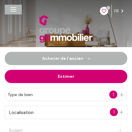
0
FR
Acheter
de l'ancien
Estimer
De l'ancien
Du neuf
Type de bien
1
De l'immo pro
1
Localisation
Budget