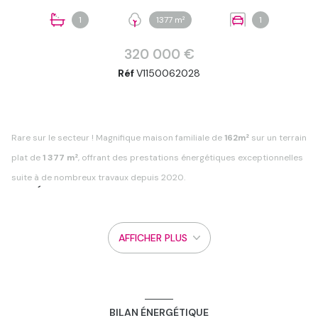
+12
1
1377 m²
1
320 000 €
Réf
V1150062028
Rare sur le secteur ! Magnifique maison familiale de
162m²
sur un terrain
plat de
1 377 m²
, offrant des prestations énergétiques exceptionnelles
suite à de nombreux travaux depuis 2020.
L'INTÉRIEUR :
Pièce de vie lumineuse :
Très bien exposée, elle s'ouvre sur le
jardin par de larges baies vitrées. Cuisine équipée.
Espace nuit :
6 chambres au total, dont 2 situées sous une
AFFICHER PLUS
belle mezzanine avec un espace central modulable (bureau,
salle de jeux),dressing.
Sous-sol :
Un grand garage de
70 m²
.
LES RÉNOVATIONS (Depuis 2020) :
Confort et économies
garantis :
Pompe à chaleur, panneaux solaires
, isolation
BILAN ÉNERGÉTIQUE
refaite, porte d'entrée et porte-fenêtres neuves, ainsi que tous