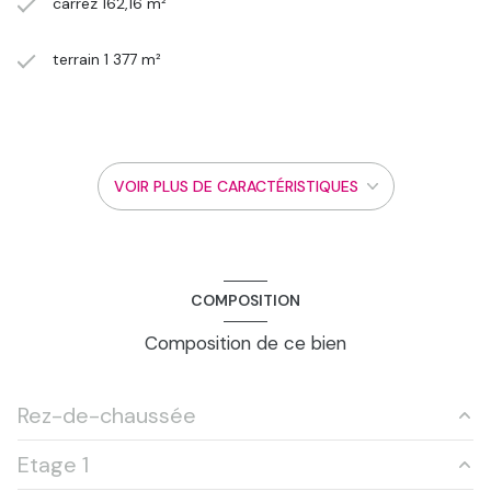
carrez 162,16 m²
terrain 1 377 m²
séjour 36 m²
7 chambre(s)
VOIR PLUS DE CARACTÉRISTIQUES
1 salle(s) de bain
construit en 1988
COMPOSITION
cuisine américaine (équipée)
Composition de ce bien
1 garage(s)
Rez-de-chaussée
2 parking(s)
Etage 1
cuisine
8.97 m²