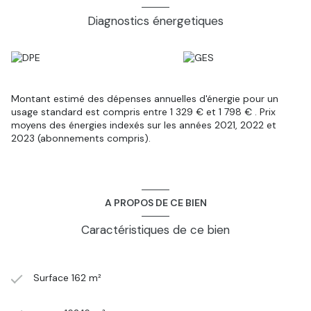
les Velux.
Diagnostics énergetiques
L'EXTÉRIEUR :
Un beau terrain plat avec un
chalet en bois
et
une dépendance de rangement.
Contact Corinne Reynaud 06.81.61.69.43.
Les informations sur les risques auxquels ce bien est exposé
sont disponibles sur le site
Géorisques
Montant estimé des dépenses annuelles d'énergie pour un
usage standard est compris entre 1 329 € et 1 798 € . Prix
moyens des énergies indexés sur les années 2021, 2022 et
2023 (abonnements compris).
A PROPOS DE CE BIEN
Caractéristiques de ce bien
Surface 162 m²