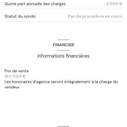
2 étage(s)
Quote part annuelle des charges
2 005 €
cave
Statut du syndic
Pas de procédure en cours
terrasse
FINANCIER
Informations financières
Prix de vente
150 000 €
Les honoraires d'agence seront intégralement à la charge du
vendeur