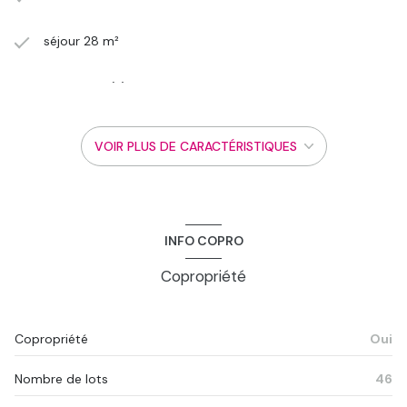
séjour 28 m²
4 chambre(s)
1 salle(s) de bain
VOIR PLUS DE CARACTÉRISTIQUES
1 salle(s) d'eau
construit en 1940
INFO COPRO
cuisine séparée (équipée)
Copropriété
exposition Est-Ouest
Copropriété
Oui
2ème étage
Nombre de lots
46