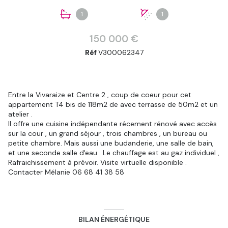
1
1
150 000 €
Réf
V300062347
Entre la Vivaraize et Centre 2 , coup de coeur pour cet
appartement T4 bis de 118m2 de avec terrasse de 50m2 et un
atelier .
Il offre une cuisine indépendante récement rénové avec accès
sur la cour , un grand séjour , trois chambres , un bureau ou
petite chambre. Mais aussi une budanderie, une salle de bain,
et une seconde salle d'eau . Le chauffage est au gaz individuel ,
Rafraichissement à prévoir. Visite virtuelle disponible .
Contacter Mélanie 06 68 41 38 58
BILAN ÉNERGÉTIQUE