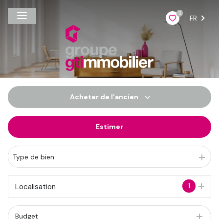
0
FR
Acheter
de l'ancien
Estimer
De l'ancien
Du neuf
Type de bien
De l'immo pro
1
Localisation
Budget