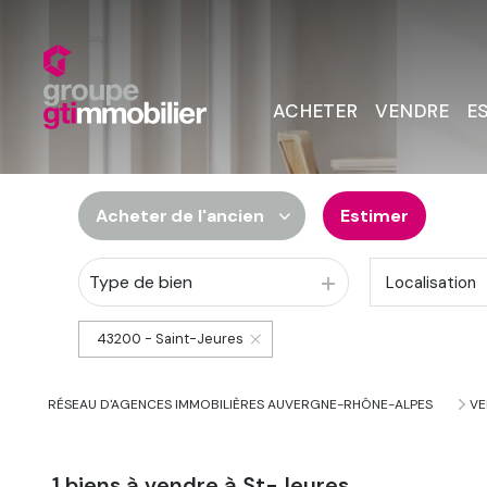
ACHETER
VENDRE
E
Acheter
de l'ancien
Estimer
Type de bien
Localisation
De l'ancien
Du neuf
43200 - Saint-Jeures
De l'immo pro
RÉSEAU D'AGENCES IMMOBILIÈRES AUVERGNE-RHÔNE-ALPES
VE
1
biens à vendre à St-Jeures