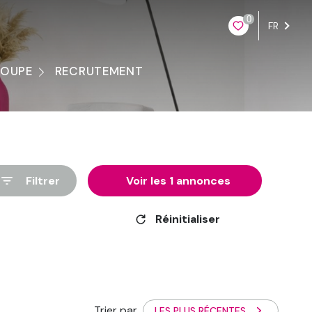
0
FR
ROUPE
RECRUTEMENT
ontacter
Filtrer
Voir les
1
annonces
Réinitialiser
Trier par
LES PLUS RÉCENTES