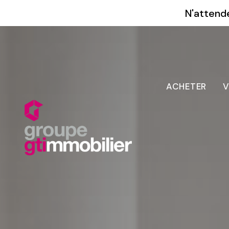
N'attende
ACHETER
V