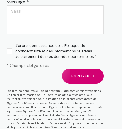
Message *
J'ai pris connaissance de la Politique de
confidentialité et des informations relatives
au traitement de mes données personnelles *
* Champs obligatoires
ENVOYER
Les informations recueillies sur ce formulaire sont enregistrées dans
un fichier informatisé par La Boite Immo agissant comme Sous-
traitant du traitement pour la gestion de la clientèle/prospects de
l'Agence / du Réseau qui reste Responsable du Traitement de vos
Données personnelles. La base légale du traitement repose sur l'intérêt
légitime de l'Agence / du Réseau. Elles sont conservées jusqu'à
demande de suppression et sont destinées à l'Agence / au Réseau.
Conformément à la loi « informatique et libertés », vous disposez des
droits d’accès, de rectification, d’effacement, d’opposition, de limitation
et de portabilité de vos données. Vous pouvez retirer votre