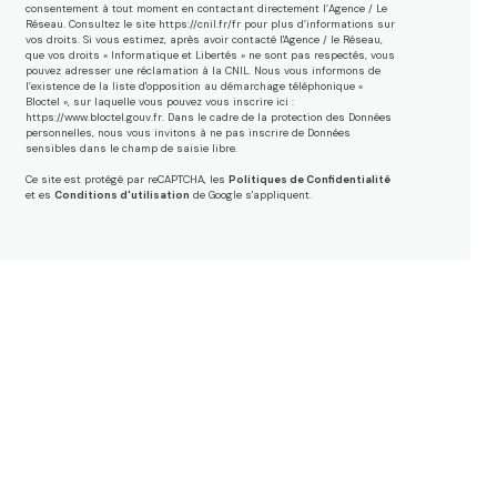
consentement à tout moment en contactant directement l’Agence / Le
Réseau. Consultez le site
https://cnil.fr/fr
pour plus d’informations sur
vos droits. Si vous estimez, après avoir contacté l'Agence / le Réseau,
que vos droits « Informatique et Libertés » ne sont pas respectés, vous
pouvez adresser une réclamation à la CNIL. Nous vous informons de
l’existence de la liste d'opposition au démarchage téléphonique «
Bloctel », sur laquelle vous pouvez vous inscrire ici :
https://www.bloctel.gouv.fr
. Dans le cadre de la protection des Données
personnelles, nous vous invitons à ne pas inscrire de Données
sensibles dans le champ de saisie libre.
Ce site est protégé par reCAPTCHA, les
Politiques de Confidentialité
et es
Conditions d'utilisation
de Google s'appliquent.