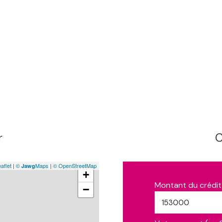
r
C
aflet
|
©
Maps
|
© OpenStreetMap
Jawg
+
Montant du crédit
−