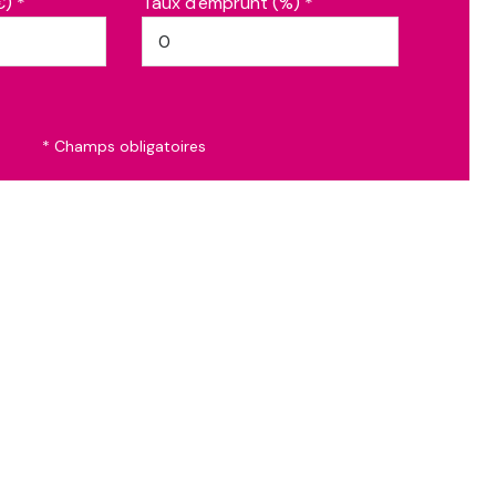
€) *
Taux d'emprunt (%) *
* Champs obligatoires