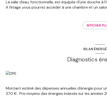
La salle d'eau, fonctionnelle, est équipée d'une douche à l'I
A l'étage ,vous pourrez accéder à une chambre et un salo
Les combles sont aménagés en chambre spacieuse avec co
ses 2 grands velux.
AFFICHER PL
Il existe une possibilité d'extension pour augmenter la sur
Cette maison a entièrement été refaite (menuiseries, électrici
Le chauffage est au gaz, avec une chaudière basse cons
BILAN ÉNERG
Vous n'avez plus qu'à poser vos valises.
Contactez votre conseillère GTI Elodie au O765890465
Diagnostics én
Montant estimé des dépenses annuelles d'énergie pour un
370 € . Prix moyens des énergies indexés sur les années