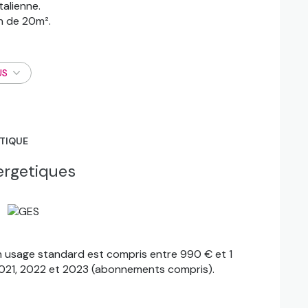
talienne.
n de 20m².
in bureau et dressing, très lumineuse grâce à
US
face habitable.
té, escaliers, sols, isolation...).
ommation.
ÉTIQUE
ergetiques
 usage standard est compris entre 990 € et 1
 2021, 2022 et 2023 (abonnements compris).