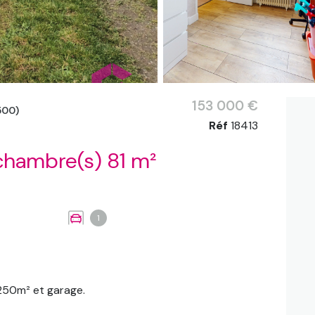
153 000 €
500)
Réf
18413
Maison 4 pièce(s) 2 chambre(s) 81 m²
1
 250m² et garage.