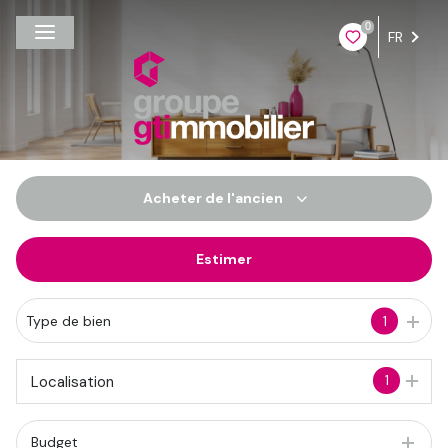
0
FR
Acheter
de l'ancien
Estimer
De l'ancien
Du neuf
Type de bien
1
De l'immo pro
1
Localisation
Budget