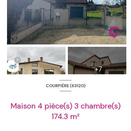
2
3
3
+7
COURPIÈRE (63120)
Maison 4 pièce(s) 3 chambre(s)
174.3 m²