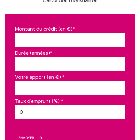
Calcul des mensualités
dégagement
1.56 m²
salle d\'eau
4.81 m²
chambre
14.79 m²
Montant du crédit (en €)*
mezzanine
12.2 m²
salle de bain
6.27 m²
Durée (années)*
wc
1.56 m²
chambre
12.84 m²
Votre apport (en €) *
chambre
15.33 m²
dégagement
2.05 m²
Taux d'emprunt (%) *
ENVOYER