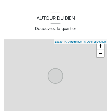
wc
1.56 m²
cuisine
14.7 m²
AUTOUR DU BIEN
chambre
15.33 m²
Découvrez le quartier
dégagement
2.05 m²
Leaflet
|
©
Maps
|
© OpenStreetMap
Jawg
cuisine
14.7 m²
+
séjour
41.2 m²
−
hall d\'entrée
2.86 m²
terrasse
20.85 m²
dependance, chaufferie
4.6 m²
garage
21.6 m²
dégagement
1.56 m²
salle d\'eau
4.81 m²