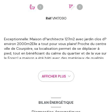
1
1
Réf
VM7090
Exceptionnelle: Maison d?architecte 127m2 avec jardin clos d?
environ 2000m2Elle a tout pour vous plaire! Proche du centre
ville de Courpière, sa localisation permet de se déplacer à
pied, tout en bénéficiant du calme du quartier et de la vue sur
le Forez.La maison a été bâti avec des matériaux de qualités,
et mise à part la cuisine, aucun autre élément ne pourrait
dater sa construction. Pourtant de 1992, elle est intemporelle,
lumineuse et fonctionnelle.Pour en juger par vous même n?
AFFICHER PLUS
hésitez par visualiser la visite virtuelle.La perfection n?existant
pas, il nous faut bien lui trouver à redire?: des travaux
importants (micro-pieux ) , suite aux sécheresses vont être
réalisés au printemps prochain de façon à la rendre plus
résistante aux aléas climatiques actuels. L?inconvénient ? Il
faudra être un peu patient pour aménager dans les lieux. L?
BILAN ÉNERGÉTIQUE
avantage ? La maison repart pour de plus belles années avec
garantie décennale, un nouveau carrelage, que vous pourrez