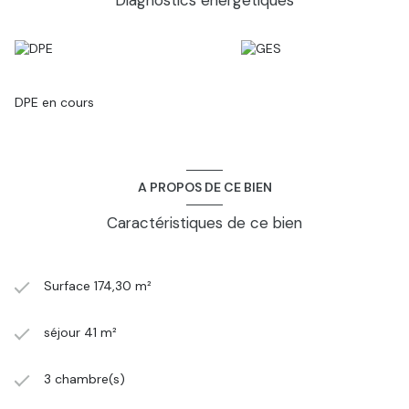
Diagnostics énergetiques
choisir, de nouvelles peinture et une nouvelle façade !Pour plus
de précisions, sur ces points techniques, n?hésitez pas à me
contacter: Céline HERITIER 0698484278
DPE en cours
A PROPOS DE CE BIEN
Caractéristiques de ce bien
Surface 174,30 m²
séjour 41 m²
3 chambre(s)