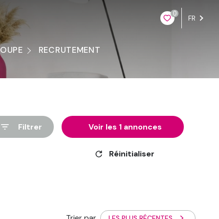
0
FR
ROUPE
RECRUTEMENT
ontacter
Filtrer
Voir les
1
annonces
Réinitialiser
Trier par
LES PLUS RÉCENTES