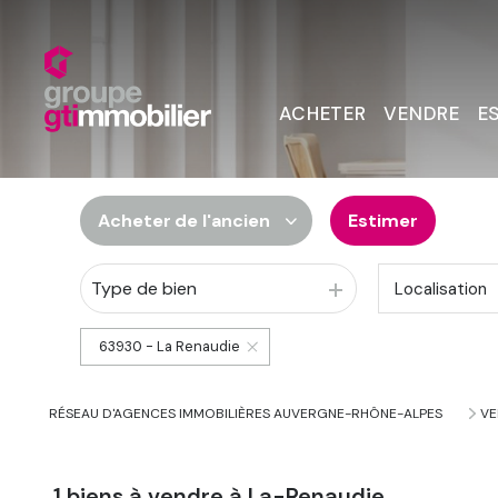
ACHETER
VENDRE
E
Acheter
de l'ancien
Estimer
Type de bien
Localisation
De l'ancien
Du neuf
63930 - La Renaudie
De l'immo pro
RÉSEAU D'AGENCES IMMOBILIÈRES AUVERGNE-RHÔNE-ALPES
VE
1
biens à vendre à La-Renaudie