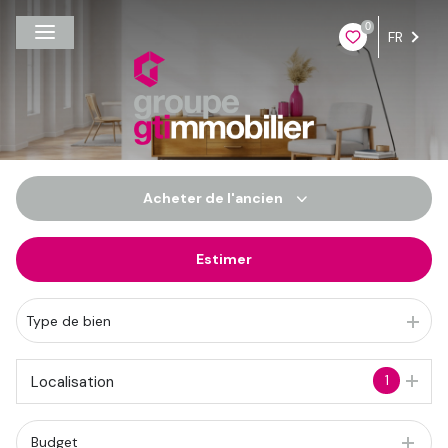
0
FR
Acheter
de l'ancien
Estimer
De l'ancien
Du neuf
Type de bien
De l'immo pro
1
Localisation
Budget