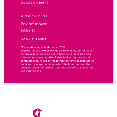
De 609 € à 1967 €
APPARTEMENT
2
Prix m
moyen
585 €
De 572 € à 598 €
*Estimation au mois de Juillet 2026
Sources : Bases de données de La Boîte Immo, sur un panel
de prix publics calculés sur la base de 95 annonces. Ces
informations sont données à titre indicatif et ne sont ni
contractuelles, ni des offres fermes de vente de produits et
services. La responsabilité de la Boîte Immo ne peut être
engagée concernant l'exactitude des données et le résultat
des estimations.