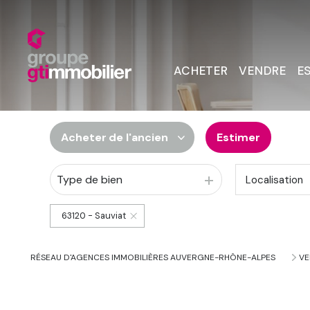
ACHETER
VENDRE
E
Acheter
de l'ancien
Estimer
Type de bien
Localisation
De l'ancien
Du neuf
63120 - Sauviat
De l'immo pro
RÉSEAU D'AGENCES IMMOBILIÈRES AUVERGNE-RHÔNE-ALPES
VE