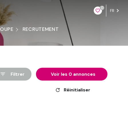
0
FR
ROUPE
RECRUTEMENT
ontacter
Filtrer
Voir les
0
annonces
Réinitialiser