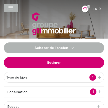
0
FR
Acheter
de l'ancien
Estimer
De l'ancien
Du neuf
Type de bien
1
De l'immo pro
1
Localisation
Budget