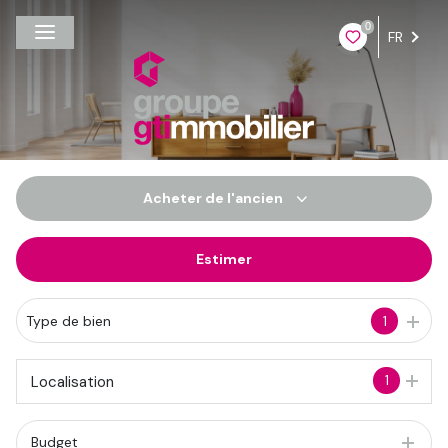
0
FR
Acheter
de l'ancien
Estimer
De l'ancien
Du neuf
Type de bien
1
De l'immo pro
1
Localisation
Budget