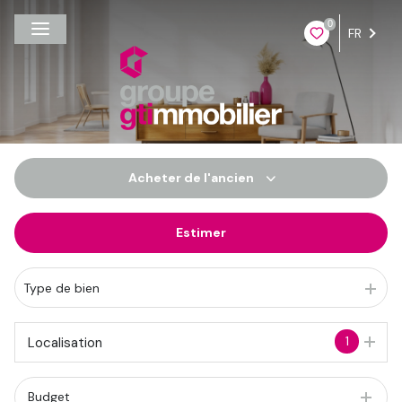
0
FR
Acheter
de l'ancien
Estimer
De l'ancien
Du neuf
Type de bien
De l'immo pro
1
Localisation
Budget